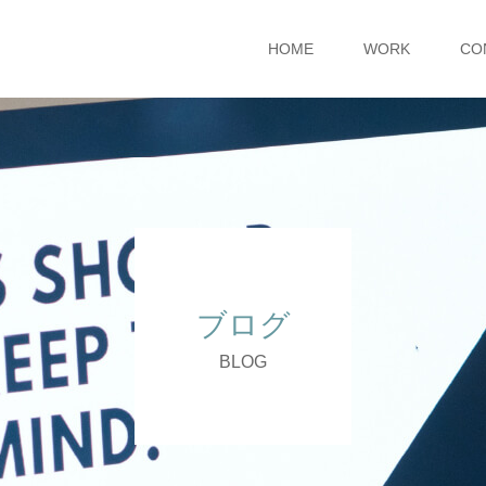
HOME
WORK
CO
ブログ
BLOG