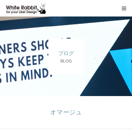
HOME
WORK
ブログ
CONTACT
BLOG
BLOG
COMPANY
ITEM SHOP
オマージュ